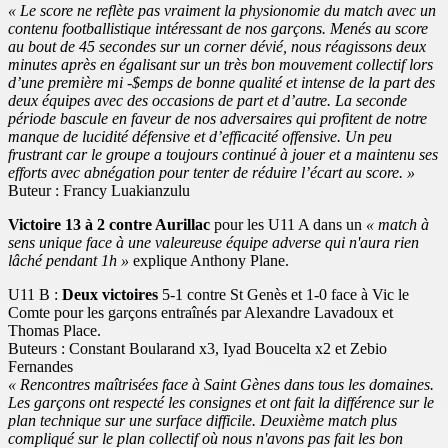
« Le score ne reflète pas vraiment la physionomie du match avec un
contenu footballistique intéressant de nos garçons.
Menés au score
au bout de 45 secondes sur un corner dévié, nous réagissons deux
minutes après en égalisant sur un très bon mouvement collectif lors
d’une première mi -$emps de bonne qualité et intense de la part des
deux équipes avec des occasions de part et d’autre. La seconde
période bascule en faveur de nos adversaires qui profitent de notre
manque de lucidité défensive et d’efficacité offensive. Un peu
frustrant car le groupe a toujours continué à jouer et a maintenu ses
efforts avec abnégation pour tenter de réduire l’écart au score. »
Buteur : Francy Luakianzulu
Victoire 13 à 2 contre Aurillac
pour les U11 A dans un
« match à
sens unique face à une valeureuse équipe adverse qui n'aura rien
lâché pendant 1h »
explique Anthony Plane.
U11 B :
Deux victoires
5-1 contre St Genès et 1-0 face à Vic le
Comte pour les garçons entraînés par Alexandre Lavadoux et
Thomas Place.
Buteurs : Constant Boularand x3, Iyad Boucelta x2 et Zebio
Fernandes
« Rencontres maîtrisées face à Saint Gènes dans tous les domaines.
Les garçons ont respecté les consignes et ont fait la différence sur le
plan technique sur une surface difficile. Deuxième match plus
compliqué sur le plan collectif où nous n'avons pas fait les bon