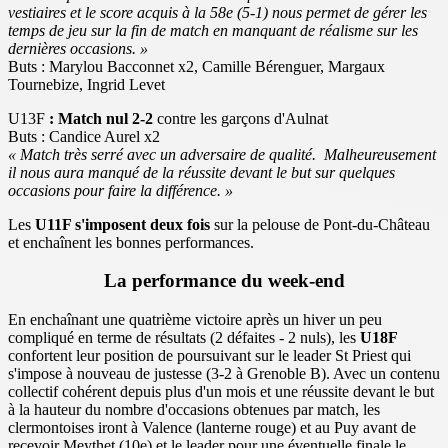
vestiaires et le score acquis à la 58e (5-1) nous permet de gérer les
temps de jeu sur la fin de match en manquant de réalisme sur les
dernières occasions. »
Buts : Marylou Bacconnet x2, Camille Bérenguer, Margaux
Tournebize, Ingrid Levet
U13F
: Match nul 2-2
contre les garçons d'Aulnat
Buts : Candice Aurel x2
« Match très serré avec un adversaire de qualité. Malheureusement
il nous aura manqué de la réussite devant le but sur quelques
occasions pour faire la différence. »
Les
U11F s'imposent deux fois
sur la pelouse de Pont-du-Château
et enchaînent les bonnes performances.
La performance du week-end
En enchaînant une quatrième victoire après un hiver un peu
compliqué en terme de résultats (2 défaites - 2 nuls), les
U18F
confortent leur position de poursuivant sur le leader St Priest qui
s'impose à nouveau de justesse (3-2 à Grenoble B). Avec un contenu
collectif cohérent depuis plus d'un mois et une réussite devant le but
à la hauteur du nombre d'occasions obtenues par match, les
clermontoises iront à Valence (lanterne rouge) et au Puy avant de
recevoir Meythet (10e) et le leader pour une éventuelle finale le