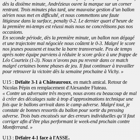
dès la dixième minute, Andrézieux ouvre la marque sur un corner
rentrant. Trois minutes plus tard, une mauvaise gestion d’un ballon
aérien nous met en difficulté, et nous commettons une faute
litigieuse dans la surface, penalty 0-2. Le dernier quart d’heure de
la première mi-temps est réussi mais nous ne concrétisons pas nos
occasions.
En seconde période, dès la première minute, un ballon non dégagé
et une trajectoire mal négociée nous coûtent le 0-3. Malgré le score
nos jeunes poussent et touche la barre transversale. Peu de temps
après notre équipe parviens à réduire le score grâce à une frappe de
Léo Courteix (1-3). Nous n’avons pas pu revenir dans ce match
malgré certaines bonne phases de jeu. Il faut continuer à travailler
pour retrouver la victoire dès la semaine prochaine à Vichy. »
U15 :
Défaite 3-1 à Châteauroux
, en match amical. Retour de
Nicolas Pépin en remplacement d'Alexandre Fluteau.
« Contre un adversaire très moyen, nous avons eu beaucoup de mal
à créer des décalages suite à trop d’approximations technique une
fois que le ballons arrivait dans le camp adverse. Malgré tout, je
constate de bonnes ressortis du ballon pour sortir du pressing
adverse. Trois buts encaissés sur des erreurs individuelles qu’il faut
corriger afin d’être plus performant le week-end prochain contre
Montferrand. »
U13 :
Défaire 4-1 face à l'ASSE.