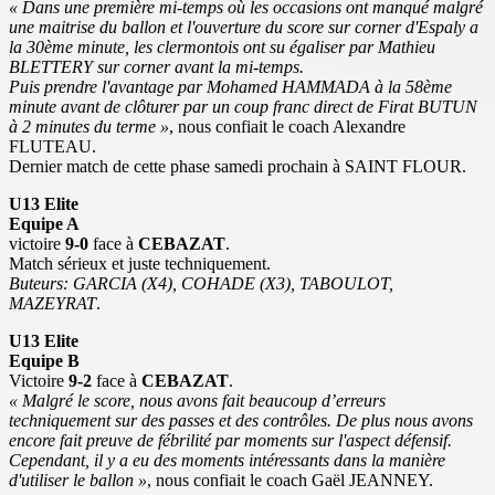
« Dans une première mi-temps où les occasions ont manqué malgré
une maitrise du ballon et l'ouverture du score sur corner d'Espaly a
la 30ème minute, les clermontois ont su égaliser par Mathieu
BLETTERY sur corner avant la mi-temps.
Puis prendre l'avantage par Mohamed HAMMADA à la 58ème
minute avant de clôturer par un coup franc direct de Firat BUTUN
à 2 minutes du terme »
, nous confiait le coach Alexandre
FLUTEAU.
Dernier match de cette phase samedi prochain à SAINT FLOUR.
U13 Elite
Equipe A
victoire
9-0
face à
CEBAZAT
.
Match sérieux et juste techniquement.
Buteurs: GARCIA (X4), COHADE (X3), TABOULOT,
MAZEYRAT
.
U13 Elite
Equipe B
Victoire
9-2
face à
CEBAZAT
.
« Malgré le score, nous avons fait beaucoup d’erreurs
techniquement sur des passes et des contrôles. De plus nous avons
encore fait preuve de fébrilité par moments sur l'aspect défensif.
Cependant, il y a eu des moments intéressants dans la manière
d'utiliser le ballon »
, nous confiait le coach Gaël JEANNEY.