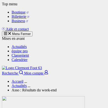
Aller
Top menu
au
Boutique
contenu
Billetterie
principal
Business
Aide et contact
Menu
Fermer
Mises en avant
Actualités
équipe pro
Classement
Calendrier
Recherche
Mon compte
Accueil
Actualités
Asso : Résultats du week-end