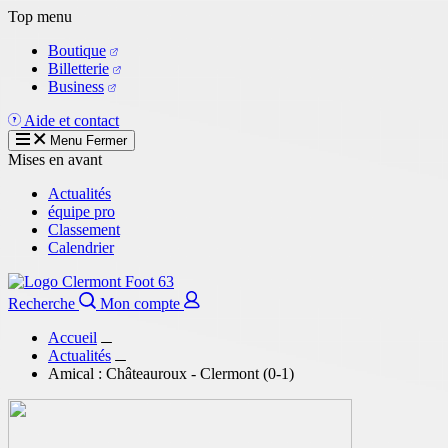
Aller
Top menu
au
Boutique
contenu
Billetterie
principal
Business
Aide et contact
Menu
Fermer
Mises en avant
Actualités
équipe pro
Classement
Calendrier
Recherche
Mon compte
Accueil
Actualités
Amical : Châteauroux - Clermont (0-1)