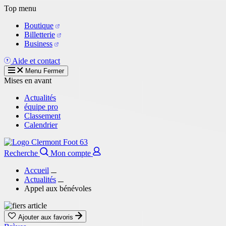
Aller
Top menu
au
Boutique
contenu
Billetterie
principal
Business
Aide et contact
Menu
Fermer
Mises en avant
Actualités
équipe pro
Classement
Calendrier
Recherche
Mon compte
Accueil
Actualités
Appel aux bénévoles
Ajouter aux favoris