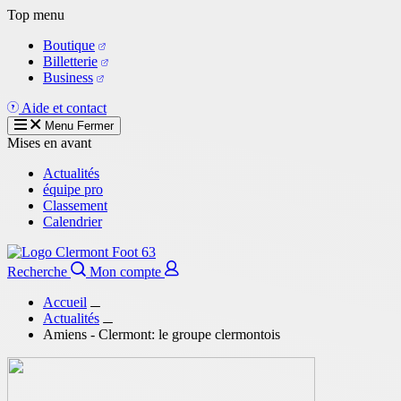
Aller
Top menu
au
Boutique
contenu
Billetterie
principal
Business
Aide et contact
Menu
Fermer
Mises en avant
Actualités
équipe pro
Classement
Calendrier
Recherche
Mon compte
Accueil
Actualités
Amiens - Clermont: le groupe clermontois