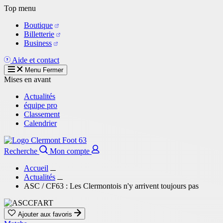
Aller
Top menu
au
Boutique
contenu
Billetterie
principal
Business
Aide et contact
Menu
Fermer
Mises en avant
Actualités
équipe pro
Classement
Calendrier
Recherche
Mon compte
Accueil
Actualités
ASC / CF63 : Les Clermontois n'y arrivent toujours pas
Ajouter aux favoris