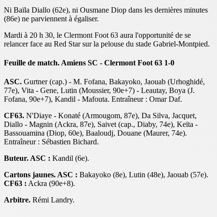
Ni Baïla Diallo (62e), ni Ousmane Diop dans les dernières minutes
(86e) ne parviennent à égaliser.
Mardi à 20 h 30, le Clermont Foot 63 aura l'opportunité de se
relancer face au Red Star sur la pelouse du stade Gabriel-Montpied.
Feuille de match. Amiens SC - Clermont Foot 63 1-0
ASC.
Gurtner (cap.) - M. Fofana, Bakayoko, Jaouab (Urhoghidé,
77e), Vita - Gene, Lutin (Moussier, 90e+7) - Leautay, Boya (J.
Fofana, 90e+7), Kandil - Mafouta. Entraîneur : Omar Daf.
CF63.
N'Diaye - Konaté (Armougom, 87e), Da Silva, Jacquet,
Diallo - Magnin (Ackra, 87e), Saivet (cap., Diaby, 74e), Keïta -
Bassouamina (Diop, 60e), Baaloudj, Douane (Maurer, 74e).
Entraîneur : Sébastien Bichard.
Buteur. ASC :
Kandil (6e).
Cartons jaunes. ASC :
Bakayoko (8e), Lutin (48e), Jaouab (57e).
CF63 :
Ackra (90e+8).
Arbitre.
Rémi Landry.