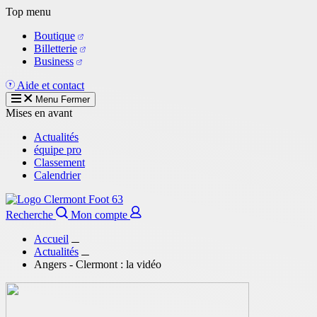
Aller
Top menu
au
Boutique
contenu
Billetterie
principal
Business
Aide et contact
Menu
Fermer
Mises en avant
Actualités
équipe pro
Classement
Calendrier
Recherche
Mon compte
Accueil
Actualités
Angers - Clermont : la vidéo