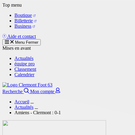
Aller
Top menu
au
Boutique
contenu
Billetterie
principal
Business
Aide et contact
Menu
Fermer
Mises en avant
Actualités
équipe pro
Classement
Calendrier
Recherche
Mon compte
Accueil
Actualités
Amiens - Clermont : 0-1