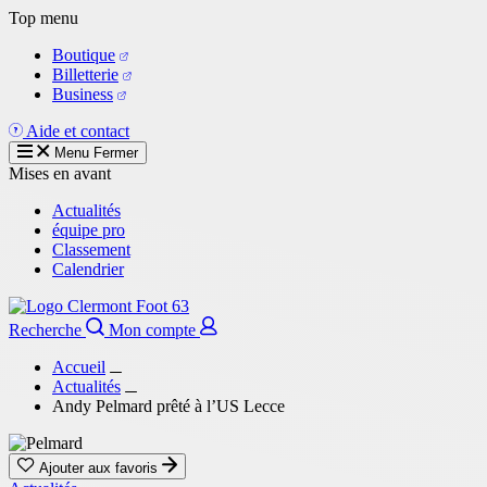
Aller
Top menu
au
Boutique
contenu
Billetterie
principal
Business
Aide et contact
Menu
Fermer
Mises en avant
Actualités
équipe pro
Classement
Calendrier
Recherche
Mon compte
Accueil
Actualités
Andy Pelmard prêté à l’US Lecce
Ajouter aux favoris