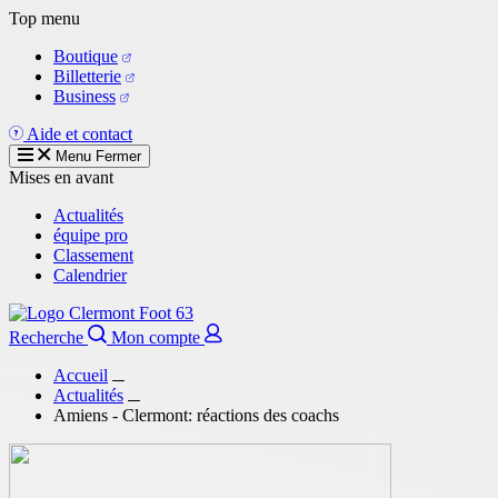
Aller
Top menu
au
Boutique
contenu
Billetterie
principal
Business
Aide et contact
Menu
Fermer
Mises en avant
Actualités
équipe pro
Classement
Calendrier
Recherche
Mon compte
Accueil
Actualités
Amiens - Clermont: réactions des coachs