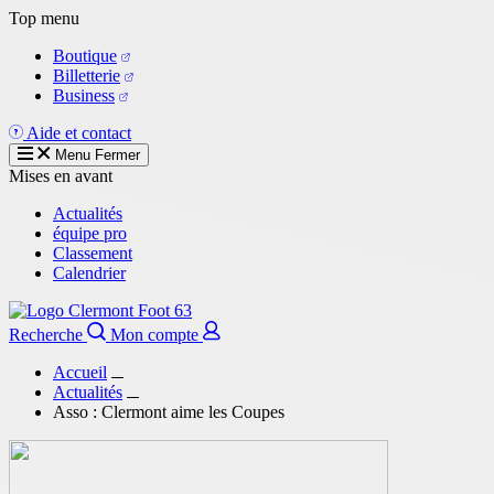
Aller
Top menu
au
Boutique
contenu
Billetterie
principal
Business
Aide et contact
Menu
Fermer
Mises en avant
Actualités
équipe pro
Classement
Calendrier
Recherche
Mon compte
Accueil
Actualités
Asso : Clermont aime les Coupes