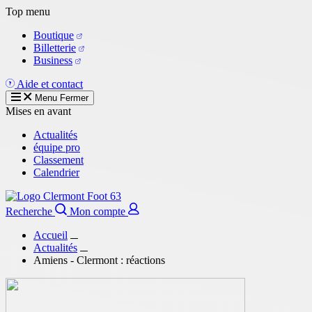
Aller
Top menu
au
Boutique
contenu
Billetterie
principal
Business
Aide et contact
Menu
Fermer
Mises en avant
Actualités
équipe pro
Classement
Calendrier
Recherche
Mon compte
Accueil
Actualités
Amiens - Clermont : réactions