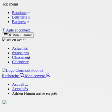
Aller
Top menu
au
Boutique
contenu
Billetterie
principal
Business
Aide et contact
Menu
Fermer
Mises en avant
Actualités
équipe pro
Classement
Calendrier
Recherche
Mon compte
Accueil
Actualités
Adrien Hunou arrive en prêt