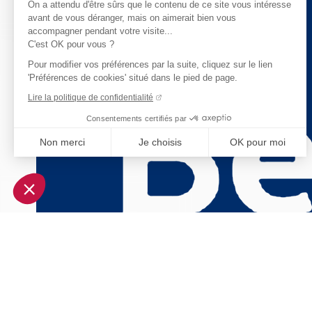
On a attendu d'être sûrs que le contenu de ce site vous intéresse
avant de vous déranger, mais on aimerait bien vous
accompagner pendant votre visite...
C'est OK pour vous ?
Pour modifier vos préférences par la suite, cliquez sur le lien
'Préférences de cookies' situé dans le pied de page.
Lire la politique de confidentialité
Consentements certifiés par
Non merci
Je choisis
OK pour moi
Axeptio consent
Plateforme de Gestion du Consentement : Personnalisez vo
Notre plateforme vous permet d'adapter et de gérer vos param