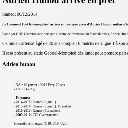
Adrien Hunou arrive en prêt
Samedi 06/12/2014
Le Clermont Foot 63 enregistre l'arrivée en tant que joker d'Adrien Hunou, milieu offen
Passé par l'INF Clairefontaine puis par le centre de formation du Stade Rennais, Adrien Hunou
Ce milieu offensif âgé de 20 ans compte 16 matchs de Ligue 1 à son ac
Il sera présent au stade Gabriel-Montpied dès lundi pour prendre part
Adrien hunou
- Né le 19 janvier 1994 à Evry. 20 ans.
- 1m76 / 62 Kg
- Parcours:
- 2014-2015:
Rennes (Ligue 1).
- 2013-2014:
Rennes (Ligue 1): 16 matchs.
- 2010-2013:
Rennes (Formation).
- 2009-2010:
INF Clairefontaine.
International Français (U18, U19, U20).