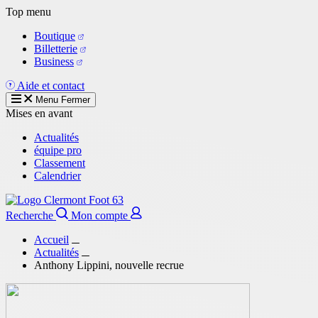
Aller
Top menu
au
Boutique
contenu
Billetterie
principal
Business
Aide et contact
Menu
Fermer
Mises en avant
Actualités
équipe pro
Classement
Calendrier
Recherche
Mon compte
Accueil
Actualités
Anthony Lippini, nouvelle recrue