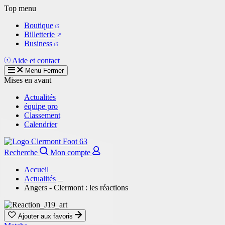
Aller
Top menu
au
Boutique
contenu
Billetterie
principal
Business
Aide et contact
Menu
Fermer
Mises en avant
Actualités
équipe pro
Classement
Calendrier
Recherche
Mon compte
Accueil
Actualités
Angers - Clermont : les réactions
Ajouter aux favoris