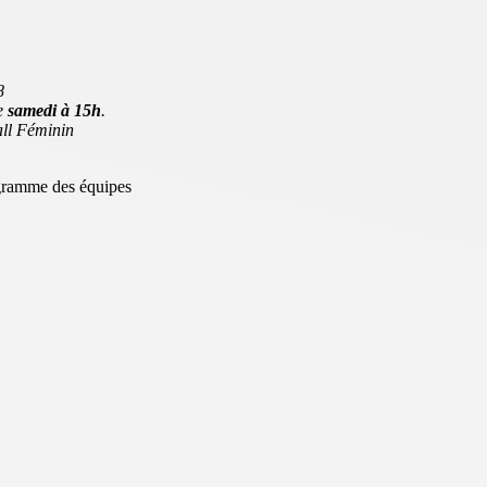
8
e
samedi à 15h
.
all Féminin
gramme des équipes