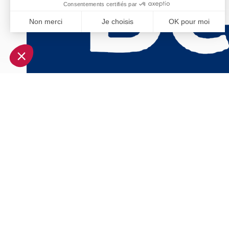
Consentements certifiés par
Non merci
Je choisis
OK pour moi
Axeptio consent
Plateforme de Gestion du Consentement : Personnalisez vo
Notre plateforme vous permet d'adapter et de gérer vos param