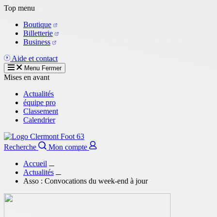
Aller
Top menu
au
Boutique
contenu
Billetterie
principal
Business
Aide et contact
Menu
Fermer
Mises en avant
Actualités
équipe pro
Classement
Calendrier
Recherche
Mon compte
Accueil
Actualités
Asso : Convocations du week-end à jour