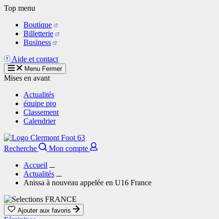
Aller
Top menu
au
Boutique
contenu
Billetterie
principal
Business
Aide et contact
Menu
Fermer
Mises en avant
Actualités
équipe pro
Classement
Calendrier
Recherche
Mon compte
Accueil
Actualités
Anissa à nouveau appelée en U16 France
Ajouter aux favoris