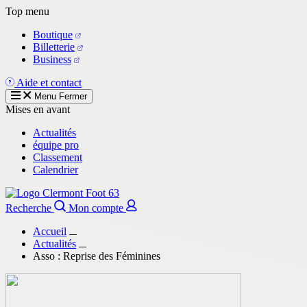
Aller
Top menu
au
Boutique
contenu
Billetterie
principal
Business
Aide et contact
Menu
Fermer
Mises en avant
Actualités
équipe pro
Classement
Calendrier
Recherche
Mon compte
Accueil
Actualités
Asso : Reprise des Féminines