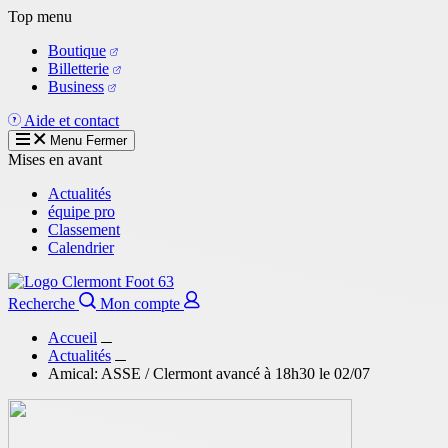
Aller
Top menu
au
Boutique
contenu
Billetterie
principal
Business
Aide et contact
Menu
Fermer
Mises en avant
Actualités
équipe pro
Classement
Calendrier
Recherche
Mon compte
Accueil
Actualités
Amical: ASSE / Clermont avancé à 18h30 le 02/07