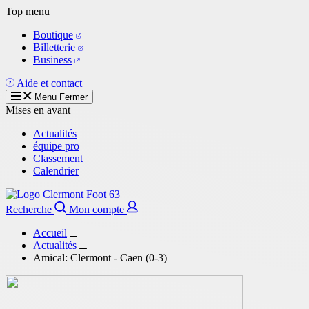
Aller
Top menu
au
Boutique
contenu
Billetterie
principal
Business
Aide et contact
Menu
Fermer
Mises en avant
Actualités
équipe pro
Classement
Calendrier
Recherche
Mon compte
Accueil
Actualités
Amical: Clermont - Caen (0-3)