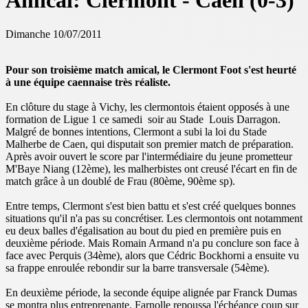
Amical: Clermont - Caen (0-3)
Dimanche 10/07/2011
Pour son troisième match amical, le Clermont Foot s'est heurté
à une équipe caennaise très réaliste.
En clôture du stage à Vichy, les clermontois étaient opposés à une
formation de Ligue 1 ce samedi soir au Stade Louis Darragon.
Malgré de bonnes intentions, Clermont a subi la loi du Stade
Malherbe de Caen, qui disputait son premier match de préparation.
Après avoir ouvert le score par l'intermédiaire du jeune prometteur
M'Baye Niang (12ème), les malherbistes ont creusé l'écart en fin de
match grâce à un doublé de Frau (80ème, 90ème sp).
Entre temps, Clermont s'est bien battu et s'est créé quelques bonnes
situations qu'il n'a pas su concrétiser. Les clermontois ont notamment
eu deux balles d'égalisation au bout du pied en première puis en
deuxième période. Mais Romain Armand n'a pu conclure son face à
face avec Perquis (34ème), alors que Cédric Bockhorni a ensuite vu
sa frappe enroulée rebondir sur la barre transversale (54ème).
En deuxième période, la seconde équipe alignée par Franck Dumas
se montra plus entreprenante. Farnolle repoussa l'échéance coup sur