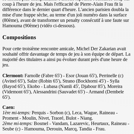
coup à l'heure de jeu. Mais l'efficacité de Pierre-Alain Frau fit la
différence dans le dernier quart d'heure. L'ancien parisien doubla la
mise d'une frappe sèche, au terme d'un joli numéro dans la surface
(80ème), avant de transformer un penalty consécutif à une faute sur
Hamouma (90ème) (vidéo ci-dessous).
Compositions
Pour cette troisième rencontre amicale, Michel Der Zakarian avait
souhaité offrir davantage de temps de jeu à son équipe de départ. La
majorité des titulaires a ainsi pu évoluer durant près d'une heure de
jeu.
Clermont:
Farnolle (Fabre 65') - Esor (Jouan 65'), Perrinelle (c)
(Avinel 65'), Salze (Robin 65'), Strano (Bockhorni 45') - Sylla
(Bayod 65'), Ekobo - Lubasa (Namli 45', Djabour 85'), Moreira
(Videmont 65'), Alessandrini (Sauvadet 65') - Armand (Dembele
65').
Caen:
1ère mi-temps:
Perquis - Sorbon (c), Leca, Wague, Raineau -
Proment - Moulin, Nivet, Traoré, Bulot - Niang.
2ème mi-temps:
Bosmel - Vandam, Lazarevic, Heurtaux, Raineau -
Seube (c) - Hamouma, Derouin, Marcq, Tandia - Frau.