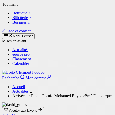
Aller
Top menu
au
Boutique
contenu
Billetterie
principal
Business
Aide et contact
Menu
Fermer
Mises en avant
Actualités
équipe pro
Classement
Calendrier
Recherche
Mon compte
Accueil
Actualités
Arrivée de David Gomis, Mohamed Bayo prêté à Dunkerque
Ajouter aux favoris