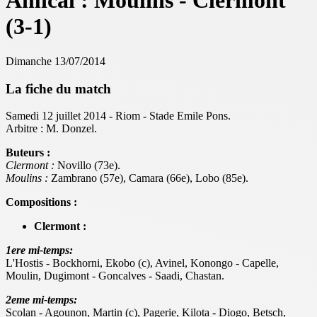
Amical : Moulins - Clermont
(3-1)
Dimanche 13/07/2014
La fiche du match
Samedi 12 juillet 2014 - Riom - Stade Emile Pons.
Arbitre : M. Donzel.
Buteurs :
Clermont :
Novillo (73e).
Moulins :
Zambrano (57
e
), Camara (66
e
), Lobo (85
e
).
Compositions :
Clermont :
1ere mi-temps:
L'Hostis - Bockhorni, Ekobo (c), Avinel, Konongo - Capelle,
Moulin, Dugimont - Goncalves - Saadi, Chastan.
2eme mi-temps:
Scolan - Agounon, Martin (c), Pagerie, Kilota - Diogo, Betsch,