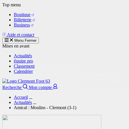
Aller
Top menu
au
Boutique
contenu
Billetterie
principal
Business
Aide et contact
Menu
Fermer
Mises en avant
Actualités
équipe pro
Classement
Calendrier
Recherche
Mon compte
Accueil
Actualités
Amical : Moulins - Clermont (3-1)