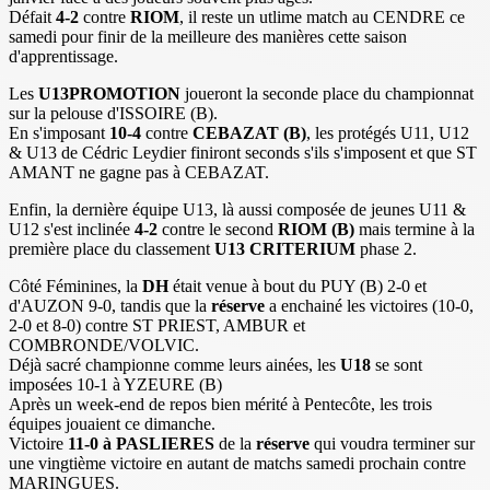
Défait
4-2
contre
RIOM
, il reste un utlime match au CENDRE ce
samedi pour finir de la meilleure des manières cette saison
d'apprentissage.
Les
U13PROMOTION
joueront la seconde place du championnat
sur la pelouse d'ISSOIRE (B).
En s'imposant
10-4
contre
CEBAZAT (B)
, les protégés U11, U12
& U13 de Cédric Leydier finiront seconds s'ils s'imposent et que ST
AMANT ne gagne pas à CEBAZAT.
Enfin, la dernière équipe U13, là aussi composée de jeunes U11 &
U12 s'est inclinée
4-2
contre le second
RIOM (B)
mais termine à la
première place du classement
U13 CRITERIUM
phase 2.
Côté Féminines, la
DH
était venue à bout du PUY (B) 2-0 et
d'AUZON 9-0, tandis que la
réserve
a enchainé les victoires (10-0,
2-0 et 8-0) contre ST PRIEST, AMBUR et
COMBRONDE/VOLVIC.
Déjà sacré championne comme leurs ainées, les
U18
se sont
imposées 10-1 à YZEURE (B)
Après un week-end de repos bien mérité à Pentecôte, les trois
équipes jouaient ce dimanche.
Victoire
11-0 à PASLIERES
de la
réserve
qui voudra terminer sur
une vingtième victoire en autant de matchs samedi prochain contre
MARINGUES.