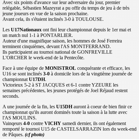
Avec six points d'avance sur leur adversaire du jour, premier
relégable, Sébastien Mazeyrat a pu offir du temps de jeu à de très
jeune joueurs en vue de la saison prochaine.
Avant cela, ils s'étaient inclinés 3-0 à TOULOUSE.
Les
U17Nationaux
ont fini leur championnat depuis le 1er mai et
un match nul 1-1 à PONTARLIER.
Auteur d'une magnifique saison, les hommes de José Ferreira
terminent cinquièmes, devant l'AS MONTFERRAND.
Ils participaient au tournoi national de GONFREVILLE
L'ORCHER le week-end de la Pentecôte.
Face à une équipe de
MONISTROL
conquérante et efficace, les
U16 se sont inclinés
3-0
à domicile lors de la vingtième journée de
championnat
U17DH
.
Victorieux 5-2 à ST JACQUES et 6-1 contre YZEURE les
semaines précédentes, les jeunes protégés de Joel Réjaud restent
seconds.
A une journée de la fin, les
U15DH
auront à coeur de bien finir ce
championnat qu'ils auront dominés toute la saison à la lutte avec
l'AS MOULINS.
Vainqeurs
4-0
contre
VICHY
samedi dernier, ils ont également
remporté le tournoi U15 de CASTELSARRAZIN lors du week-end
de Pâques.
(cf photo)