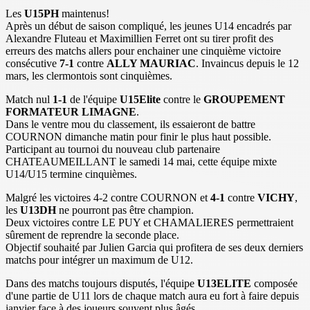
Les
U15PH
maintenus!
Après un début de saison compliqué, les jeunes U14 encadrés par
Alexandre Fluteau et Maximillien Ferret ont su tirer profit des
erreurs des matchs allers pour enchainer une cinquième victoire
consécutive
7-1
contre
ALLY MAURIAC
. Invaincus depuis le 12
mars, les clermontois sont cinquièmes.
Match nul
1-1
de l'équipe
U15Elite
contre le
GROUPEMENT
FORMATEUR LIMAGNE
.
Dans le ventre mou du classement, ils essaieront de battre
COURNON dimanche matin pour finir le plus haut possible.
Participant au tournoi du nouveau club partenaire
CHATEAUMEILLANT le samedi 14 mai, cette équipe mixte
U14/U15 termine cinquièmes.
Malgré les victoires 4-2 contre COURNON et
4-1
contre
VICHY
,
les
U13DH
ne pourront pas être champion.
Deux victoires contre LE PUY et CHAMALIERES permettraient
sûrement de reprendre la seconde place.
Objectif souhaité par Julien Garcia qui profitera de ses deux derniers
matchs pour intégrer un maximum de U12.
Dans des matchs toujours disputés, l'équipe
U13ELITE
composée
d'une partie de U11 lors de chaque match aura eu fort à faire depuis
janvier face à des joueurs souvent plus âgés.