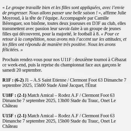
«
Le groupe travaille bien et les filles sont appliquées, avec l’envie
de progresser. Nous allons passer une belle saison !
», affirme Julie
Moyroud, à la tête de l’équipe. Accompagnée par Camille
Bérenguer, son binôme, toutes deux joueuses en D3F au club, elles
transmettent avec passion leur savoir-faire à un groupe de jeunes
filles qui découvrent, pour la majorité, le football à 8.
« Pour ce
retour à la compétition, nous avons mis l’accent sur les attitudes, et
les filles ont répondu de manière très positive. Nous les avons
félicitées. »
Prochain rendez-vous pour nos U11F : deuxième tournoi à Cébazat
ce week-end, puis la reprise du championnat face aux garçons le
samedi 20 septembre.
R1F : (6-2)
J1
– A.S Saint Etienne / Clermont Foot 63
Dimanche 7
septembre 2025
, 15h00
Stade Aimé Jacquet, l'Étrat
U18F : (2-1)
Match Amical
– Rodez A.F / Clermont Foot 63
Dimanche 7 septembre 2025
, 13h00
Stade du Trauc, Onet Le
Château
U15F : (2-1)
Match Amical
– Rodez A.F / Clermont Foot 63
Dimanche 7 septembre 2025
, 15h00
Stade du Trauc, Onet Le
Château