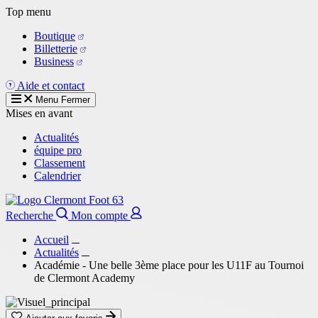
Aller
Top menu
au
Boutique
contenu
Billetterie
principal
Business
Aide et contact
Menu
Fermer
Mises en avant
Actualités
équipe pro
Classement
Calendrier
Recherche
Mon compte
Accueil
Actualités
Académie - Une belle 3ème place pour les U11F au Tournoi
de Clermont Academy