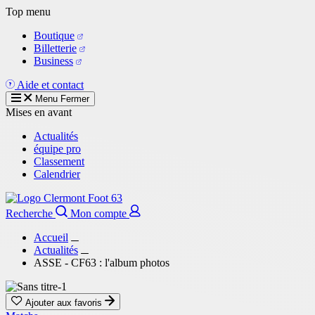
Aller
Top menu
au
Boutique
contenu
Billetterie
principal
Business
Aide et contact
Menu
Fermer
Mises en avant
Actualités
équipe pro
Classement
Calendrier
Recherche
Mon compte
Accueil
Actualités
ASSE - CF63 : l'album photos
Ajouter aux favoris