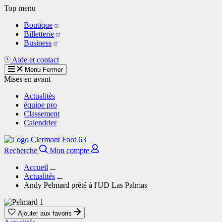
Aller
Top menu
au
Boutique
contenu
Billetterie
principal
Business
Aide et contact
Menu
Fermer
Mises en avant
Actualités
équipe pro
Classement
Calendrier
Recherche
Mon compte
Accueil
Actualités
Andy Pelmard prêté à l'UD Las Palmas
Ajouter aux favoris