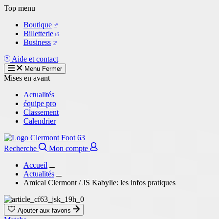
Aller
Top menu
au
Boutique
contenu
Billetterie
principal
Business
Aide et contact
Menu
Fermer
Mises en avant
Actualités
équipe pro
Classement
Calendrier
Recherche
Mon compte
Accueil
Actualités
Amical Clermont / JS Kabylie: les infos pratiques
Ajouter aux favoris