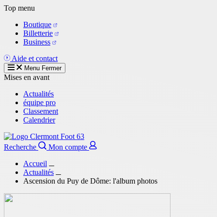
Aller
Top menu
au
Boutique
contenu
Billetterie
principal
Business
Aide et contact
Menu
Fermer
Mises en avant
Actualités
équipe pro
Classement
Calendrier
Recherche
Mon compte
Accueil
Actualités
Ascension du Puy de Dôme: l'album photos