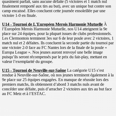
quasiment parfait, sans aucune défaite (5 victoires et 1 match nul
finalement remporté aux tirs au but), avec un unique but contre son
camp encaissé. Elles concluent cette journée ensoleillée par une
victoire 1-0 en finale.
U14 - Tournoi de L'Européen Merois Harmonie Mutuelle
À
l’Européen Merois Harmonie Mutuelle, nos U14 atteignent la 9e
place sur 24 équipes, pour la plupart issues de clubs professionnels.
Les Clermontois terminent 3es sur 6 de leur poule avec 2 victoires, 1
match nul et 2 défaites. Ils concluent la seconde partie du tournoi par
une victoire 2-0 face au FC Nantes lors de la finale de la poule «
Europa League ». Nos jeunes auront renvoyé une belle image
puisqu’ils seront récompensés par le prix du fair-play, mettant en
valeur l’exemplarité du groupe.
U15 - Tournoi de Neuville-sur-Saône
La catégorie U15 s’est
rendue à Neuville-sur-Saône, où nos jeunes terminent également à la
9e place sur 25 équipes engagées. En manque de réussite lors des
premiers matchs, ils obtiennent d’abord 3 matchs nuls avant de
concéder une défaite, puis d’arracher 2 victoires aux tirs au but face
au FC Metz et à l’ESTAC.