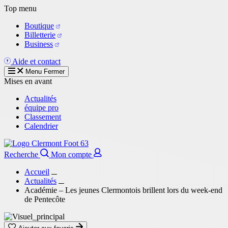
Aller
Top menu
au
Boutique
contenu
Billetterie
principal
Business
Aide et contact
Menu
Fermer
Mises en avant
Actualités
équipe pro
Classement
Calendrier
Recherche
Mon compte
Accueil
Actualités
Académie – Les jeunes Clermontois brillent lors du week-end
de Pentecôte