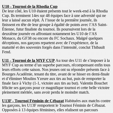
U10 - Tournoi de la Rhodia Cup
De leur côté, les U10 étaient présents tout le week-end à la Rhodia
Cup. Ils terminent 14es sur 48 équipes face à une adversité qui ne
leur a laissé aucun répit. À l’issue de la première journée, ils
finissent en tête de leur groupe à égalité de points avec l’AS Saint-
Étienne, futur finaliste du tournoi. Ils poursuivent lors de la
deuxième journée en affrontant notamment les U10 de l’AS
Monaco, du GF38 ou encore du FC Sochaux. Malgré quelques
déceptions, nos garçons repartent avec de l’expérience, de la
maturité et des souvenirs forgés dans l’intensité, conclut Thibault
Fend.
U11 - Tournoi de la MYF CUP
Au tour des U11 de s’imposer à la
MYF Cup au terme d’un superbe parcours, récompensant enfin tous
leurs efforts cette saison. Nos jeunes ont su répondre présents face à
Bourges Académie, tenant du titre, avant de se hisser en demi-finale
et d’éliminer Moulins Yzeure aux tirs au but, puis de remporter la
finale face à Vichy (1-1, victoire aux tirs au but). Valentin Bouchet
félicite ses garçons pour ce magnifique tournoi et cette belle victoire
pleinement méritée, sans avoir perdu le moindre match.
U13F - Tournoi Féminin de Cébazat
Habituées aux matchs contre
les garçons, les U13F remportent le Tournoi Féminin de Cébazat.
Opposées à 13 équipes féminines, elles réalisent un parcours