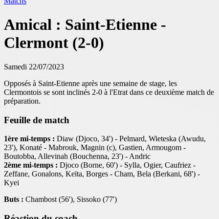
Matchs
Amical : Saint-Etienne -
Clermont (2-0)
Samedi 22/07/2023
Opposés à Saint-Etienne après une semaine de stage, les
Clermontois se sont inclinés 2-0 à l'Etrat dans ce deuxième match de
préparation.
Feuille de match
1ère mi-temps :
Diaw (Djoco, 34') - Pelmard, Wieteska (Awudu,
23'), Konaté - Mabrouk, Magnin (c), Gastien, Armougom -
Boutobba, Allevinah (Bouchenna, 23') - Andric
2ème mi-temps :
Djoco (Borne, 60') - Sylla, Ogier, Caufriez -
Zeffane, Gonalons, Keïta, Borges - Cham, Bela (Berkani, 68') -
Kyei
Buts :
Chambost (56'), Sissoko (77')
Réaction du coach