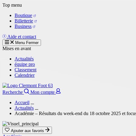
Aller
Top menu
au
Boutique
contenu
Billetterie
principal
Business
Aide et contact
Menu
Fermer
Mises en avant
Actualités
équipe pro
Classement
Calendrier
Recherche
Mon compte
Accueil
Actualités
Académie – Résultats du week-end du 18 octobre 2025 et focus
Ajouter aux favoris