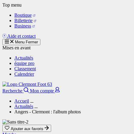
Aller
Top menu
au
Boutique
contenu
Billetterie
principal
Business
Aide et contact
Menu
Fermer
Mises en avant
Actualités
équipe pro
Classement
Calendrier
Recherche
Mon compte
Accueil
Actualités
Angers - Clermont : l'album photos
Ajouter aux favoris