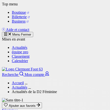
Aller
Top menu
au
Boutique
contenu
Billetterie
principal
Business
Aide et contact
Menu
Fermer
Mises en avant
Actualités
équipe pro
Classement
Calendrier
Recherche
Mon compte
Accueil
Actualités
Actualités de la D2 Féminine
Ajouter aux favoris