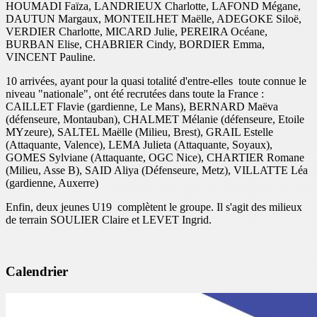
HOUMADI Faïza, LANDRIEUX Charlotte, LAFOND Mégane,
DAUTUN Margaux, MONTEILHET Maëlle, ADEGOKE Siloë,
VERDIER Charlotte, MICARD Julie, PEREIRA Océane,
BURBAN Elise, CHABRIER Cindy, BORDIER Emma,
VINCENT Pauline.
10 arrivées, ayant pour la quasi totalité d'entre-elles toute connue le
niveau "nationale", ont été recrutées dans toute la France :
CAILLET Flavie (gardienne, Le Mans), BERNARD Maëva
(défenseure, Montauban), CHALMET Mélanie (défenseure, Etoile
MYzeure), SALTEL Maëlle (Milieu, Brest), GRAIL Estelle
(Attaquante, Valence), LEMA Julieta (Attaquante, Soyaux),
GOMES Sylviane (Attaquante, OGC Nice), CHARTIER Romane
(Milieu, Asse B), SAID Aliya (Défenseure, Metz), VILLATTE Léa
(gardienne, Auxerre)
Enfin, deux jeunes U19 complètent le groupe. Il s'agit des milieux
de terrain SOULIER Claire et LEVET Ingrid.
Calendrier