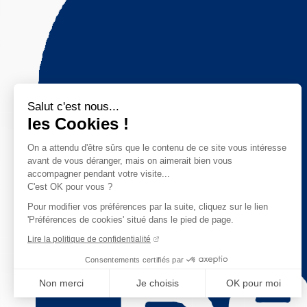
Salut c'est nous...
les Cookies !
On a attendu d'être sûrs que le contenu de ce site vous intéresse
avant de vous déranger, mais on aimerait bien vous
accompagner pendant votre visite...
C'est OK pour vous ?
Pour modifier vos préférences par la suite, cliquez sur le lien
'Préférences de cookies' situé dans le pied de page.
Lire la politique de confidentialité
Consentements certifiés par
Non merci
Je choisis
OK pour moi
Axeptio consent