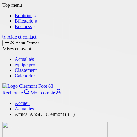
Aller
Top menu
au
Boutique
contenu
Billetterie
principal
Business
Aide et contact
Menu
Fermer
Mises en avant
Actualités
équipe pro
Classement
Calendrier
Recherche
Mon compte
Accueil
Actualités
Amical ASSE - Clermont (3-1)