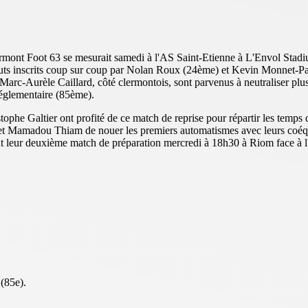
ermont Foot 63 se mesurait samedi à l'AS Saint-Etienne à L'Envol Sta
x buts inscrits coup sur coup par Nolan Roux (24ème) et Kevin Monnet-
Marc-Aurèle Caillard, côté clermontois, sont parvenus à neutraliser plu
réglementaire (85ème).
phe Galtier ont profité de ce match de reprise pour répartir les temps d
et Mamadou Thiam de nouer les premiers automatismes avec leurs coéqui
ront leur deuxième match de préparation mercredi à 18h30 à Riom face à
(85e).