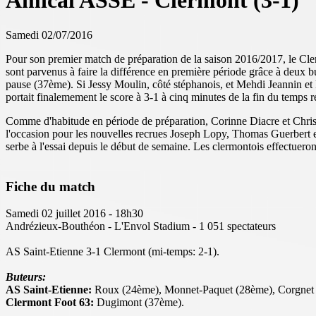
Amical ASSE - Clermont (3-1)
Samedi 02/07/2016
Pour son premier match de préparation de la saison 2016/2017, le Cl
sont parvenus à faire la différence en première période grâce à deu
pause (37ème). Si Jessy Moulin, côté stéphanois, et Mehdi Jeannin et 
portait finalemement le score à 3-1 à cinq minutes de la fin du temps 
Comme d'habitude en période de préparation, Corinne Diacre et Christo
l'occasion pour les nouvelles recrues Joseph Lopy, Thomas Guerbert 
serbe à l'essai depuis le début de semaine. Les clermontois effectue
Fiche du match
Samedi 02 juillet 2016 - 18h30
Andrézieux-Bouthéon - L'Envol Stadium - 1 051 spectateurs
AS Saint-Etienne 3-1 Clermont (mi-temps: 2-1).
Buteurs:
AS Saint-Etienne:
Roux (24ème), Monnet-Paquet (28ème), Corgnet 
Clermont Foot 63:
Dugimont (37ème).