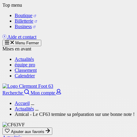
Aller
Top menu
au
Boutique
contenu
Billetterie
principal
Business
Aide et contact
Menu
Fermer
Mises en avant
Actualités
équipe pro
Classement
Calendrier
Recherche
Mon compte
Accueil
Actualités
Amical - Le CF63 termine sa préparation sur une bonne note !
Ajouter aux favoris