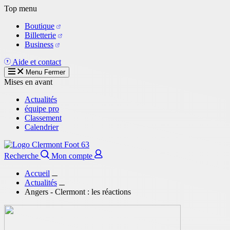
Aller
Top menu
au
Boutique
contenu
Billetterie
principal
Business
Aide et contact
Menu
Fermer
Mises en avant
Actualités
équipe pro
Classement
Calendrier
Recherche
Mon compte
Accueil
Actualités
Angers - Clermont : les réactions