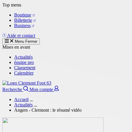
Aller
Top menu
au
Boutique
contenu
Billetterie
principal
Business
Aide et contact
Menu
Fermer
Mises en avant
Actualités
équipe pro
Classement
Calendrier
Recherche
Mon compte
Accueil
Actualités
Angers - Clermont : le résumé vidéo