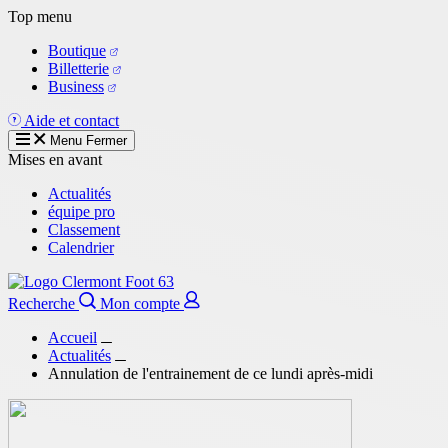
Aller
Top menu
au
Boutique
contenu
Billetterie
principal
Business
Aide et contact
Menu
Fermer
Mises en avant
Actualités
équipe pro
Classement
Calendrier
Recherche
Mon compte
Accueil
Actualités
Annulation de l'entrainement de ce lundi après-midi