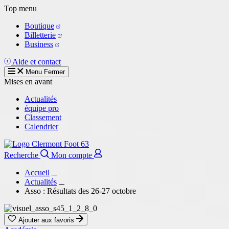
Aller
Top menu
au
Boutique
contenu
Billetterie
principal
Business
Aide et contact
Menu
Fermer
Mises en avant
Actualités
équipe pro
Classement
Calendrier
Recherche
Mon compte
Accueil
Actualités
Asso : Résultats des 26-27 octobre
Ajouter aux favoris