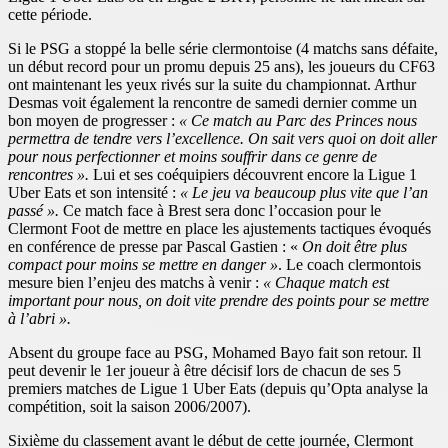
cette période.
Si le PSG a stoppé la belle série clermontoise (4 matchs sans défaite,
un début record pour un promu depuis 25 ans), les joueurs du CF63
ont maintenant les yeux rivés sur la suite du championnat. Arthur
Desmas voit également la rencontre de samedi dernier comme un
bon moyen de progresser :
« Ce match au Parc des Princes nous
permettra de tendre vers l’excellence. On sait vers quoi on doit aller
pour nous perfectionner et moins souffrir dans ce genre de
rencontres ».
Lui et ses coéquipiers découvrent encore la Ligue 1
Uber Eats et son intensité :
« Le jeu va beaucoup plus vite que l’an
passé ».
Ce match face à Brest sera donc l’occasion pour le
Clermont Foot de mettre en place les ajustements tactiques évoqués
en conférence de presse par Pascal Gastien : «
On doit être plus
compact pour moins se mettre en danger »
. Le coach clermontois
mesure bien l’enjeu des matchs à venir :
« Chaque match est
important pour nous, on doit vite prendre des points pour se mettre
à l’abri ».
Absent du groupe face au PSG, Mohamed Bayo fait son retour. Il
peut devenir le 1er joueur à être décisif lors de chacun de ses 5
premiers matches de Ligue 1 Uber Eats (depuis qu’Opta analyse la
compétition, soit la saison 2006/2007).
Sixième du classement avant le début de cette journée, Clermont