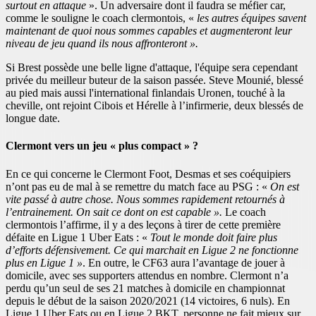
surtout en attaque
». Un adversaire dont il faudra se méfier car,
comme le souligne le coach clermontois, «
les autres équipes savent
maintenant de quoi nous sommes capables et augmenteront leur
niveau de jeu quand ils nous affronteront ».
Si Brest possède une belle ligne d'attaque, l'équipe sera cependant
privée du meilleur buteur de la saison passée. Steve Mounié, blessé
au pied mais aussi l'international finlandais Uronen, touché à la
cheville, ont rejoint Cibois et Hérelle à l’infirmerie, deux blessés de
longue date.
Clermont vers un jeu « plus compact » ?
En ce qui concerne le Clermont Foot, Desmas et ses coéquipiers
n’ont pas eu de mal à se remettre du match face au PSG : «
On est
vite passé à autre chose. Nous sommes rapidement retournés à
l’entrainement. On sait ce dont on est capable ».
Le coach
clermontois l’affirme, il y a des leçons à tirer de cette première
défaite en Ligue 1 Uber Eats : «
Tout le monde doit faire plus
d’efforts défensivement. Ce qui marchait en Ligue 2 ne fonctionne
plus en Ligue 1 »
. En outre, le CF63 aura l’avantage de jouer à
domicile, avec ses supporters attendus en nombre. Clermont n’a
perdu qu’un seul de ses 21 matches à domicile en championnat
depuis le début de la saison 2020/2021 (14 victoires, 6 nuls). En
Ligue 1 Uber Eats ou en Ligue 2 BKT, personne ne fait mieux sur