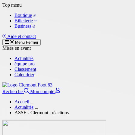
Aller
Top menu
au
Boutique
contenu
Billetterie
principal
Business
Aide et contact
Menu
Fermer
Mises en avant
Actualités
équipe pro
Classement
Calendrier
Recherche
Mon compte
Accueil
Actualités
ASSE - Clermont : réactions