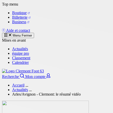
Aller
Top menu
au
Boutique
contenu
Billetterie
principal
Business
Aide et contact
Menu
Fermer
Mises en avant
Actualités
équipe pro
Classement
Calendrier
Recherche
Mon compte
Accueil
Actualités
Arles/Avignon - Clermont: le résumé vidéo