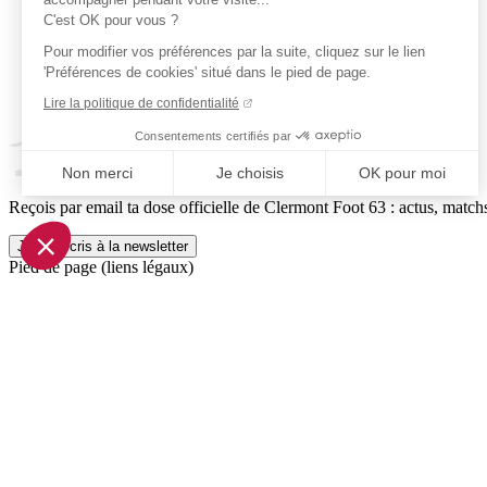
C'est OK pour vous ?
Pour modifier vos préférences par la suite, cliquez sur le lien
'Préférences de cookies' situé dans le pied de page.
Lire la politique de confidentialité
Consentements certifiés par
Non merci
Je choisis
OK pour moi
Reçois par email ta dose officielle de Clermont Foot 63 : actus, matchs
Axeptio consent
Plateforme de Gestion du Consentement : Personnalisez vo
Je m'inscris à la newsletter
Pied de page (liens légaux)
Notre plateforme vous permet d'adapter et de gérer vos param
© 2026 Clermont Foot 63
Présentation Générale
Mentions légales
Politique de confidentialité
Plan du site
Accessibilité: Partiellement conforme
Conditions générales de vente
Gestion des cookies
Réalisé par