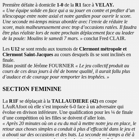
Première défaite à domicile
1-0
de la
R1
face à
VELAY.
« Une équipe solide en face qui a su jouer en contre et profiter d’un
télescopage entre notre axial et notre gardien pour ouvrir le score.
Une seconde mi-temps mieux abordée avec l’envie de réduire le
score, mais malheureusement avec trop d’occasions ratées. Il faudra
être plus réaliste lors de notre prochain déplacement face au leader
de la poule: Moulins le samedi 7 mars. »
conclut Fred CLAIR.
Les
U12
se sont rendu aux tournois de
Clermont métropole et
Clermont Saint-Jacques
au cours desquels ils se sont inclinés en
finale.
Bilan positif de Jérôme FOURNIER
« Le jeu collectif produit au
cours de ces deux jours à été de bonne qualité, il aurait fallu plus
d’audace et de courage pour remporter les trophées. »
SECTION FEMININE
La
R1F
se déplaçait à la
TALLAUDIERE (42)
en coupe
LAuRAfoot où elle s’est imposée 6-0 face à un adversaire qui
évolue en divison inférieure. Une qualification pour les ¼ de finale
d’une compétition où les filles se doivent d’aller loin.
« Après 20 minutes où on a eu du mal à mettre notre jeu en place, le
retour aux choses simples a conduit à plus d’efficacité dans le jeu et
a abouti sur des occasions et des buts. La seconde mi-temps a été à