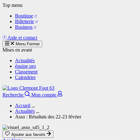
Aller
Top menu
au
Boutique
contenu
Billetterie
principal
Business
Aide et contact
Menu
Fermer
Mises en avant
Actualités
équipe pro
Classement
Calendrier
Recherche
Mon compte
Accueil
Actualités
Asso : Résultats des 22-23 février
Ajouter aux favoris