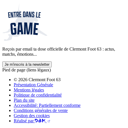
Reçois par email ta dose officielle de Clermont Foot 63 : actus,
matchs, émotions...
Je m'inscris à la newsletter
Pied de page (liens légaux)
© 2026 Clermont Foot 63
Présentation Générale
Mentions légales
Politique de confidentialité
Plan du site
Accessibilité: Partiellement conforme
Conditions générales de vente
Gestion des cookies
Réalisé par