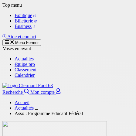
Aller
Top menu
au
Boutique
contenu
Billetterie
principal
Business
Aide et contact
Menu
Fermer
Mises en avant
Actualités
équipe pro
Classement
Calendrier
Recherche
Mon compte
Accueil
Actualités
Asso : Programme Educatif Fédéral