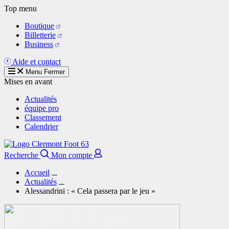
Aller
Top menu
au
Boutique
contenu
Billetterie
principal
Business
Aide et contact
Menu
Fermer
Mises en avant
Actualités
équipe pro
Classement
Calendrier
Recherche
Mon compte
Accueil
Actualités
Alessandrini : « Cela passera par le jeu »