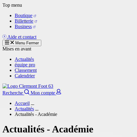
Aller
Top menu
au
Boutique
contenu
Billetterie
principal
Business
Aide et contact
Menu
Fermer
Mises en avant
Actualités
équipe pro
Classement
Calendrier
Recherche
Mon compte
Accueil
Actualités
Actualités - Académie
Actualités - Académie