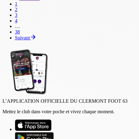
Page
1
courante
Page
2
Page
3
Page
4
…
Dernière
38
page
Suivant
L’APPLICATION OFFICIELLE DU CLERMONT FOOT 63
Mettez le club dans votre poche et vivez chaque moment.