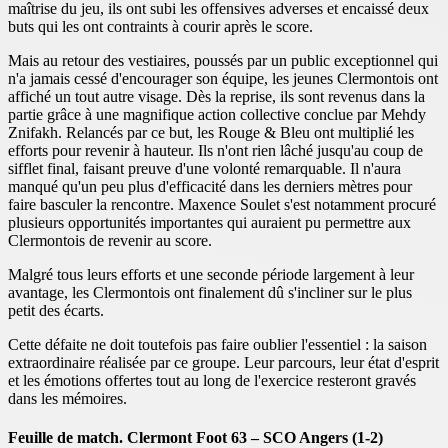
maîtrise du jeu, ils ont subi les offensives adverses et encaissé deux
buts qui les ont contraints à courir après le score.
Mais au retour des vestiaires, poussés par un public exceptionnel qui
n'a jamais cessé d'encourager son équipe, les jeunes Clermontois ont
affiché un tout autre visage. Dès la reprise, ils sont revenus dans la
partie grâce à une magnifique action collective conclue par Mehdy
Znifakh. Relancés par ce but, les Rouge & Bleu ont multiplié les
efforts pour revenir à hauteur. Ils n'ont rien lâché jusqu'au coup de
sifflet final, faisant preuve d'une volonté remarquable. Il n'aura
manqué qu'un peu plus d'efficacité dans les derniers mètres pour
faire basculer la rencontre. Maxence Soulet s'est notamment procuré
plusieurs opportunités importantes qui auraient pu permettre aux
Clermontois de revenir au score.
Malgré tous leurs efforts et une seconde période largement à leur
avantage, les Clermontois ont finalement dû s'incliner sur le plus
petit des écarts.
Cette défaite ne doit toutefois pas faire oublier l'essentiel : la saison
extraordinaire réalisée par ce groupe. Leur parcours, leur état d'esprit
et les émotions offertes tout au long de l'exercice resteront gravés
dans les mémoires.
Feuille de match. Clermont Foot 63 – SCO Angers (1-2)