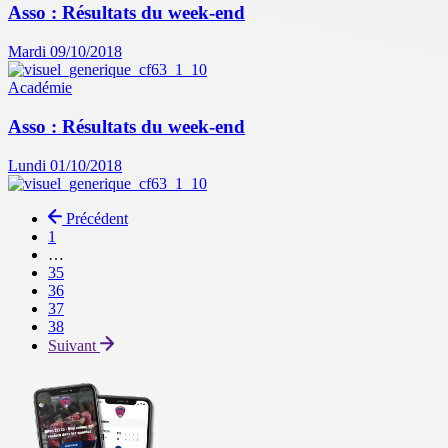
Asso : Résultats du week-end
Mardi 09/10/2018
Académie
Asso : Résultats du week-end
Lundi 01/10/2018
Précédent
Première
1
page
…
Page
35
Page
36
Page
37
Page
38
courante
Suivant