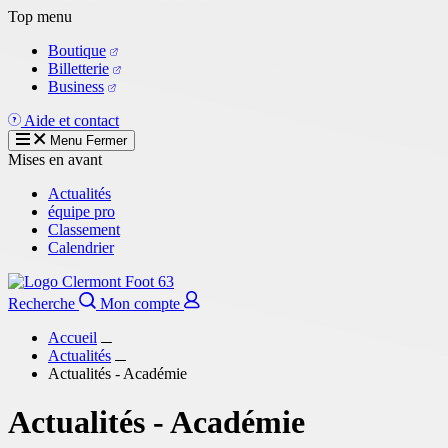
Aller
Top menu
au
Boutique
contenu
Billetterie
principal
Business
Aide et contact
Menu
Fermer
Mises en avant
Actualités
équipe pro
Classement
Calendrier
Recherche
Mon compte
Accueil
Actualités
Actualités - Académie
Actualités - Académie