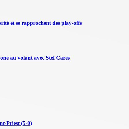
ité et se rapprochent des play-offs
hone au volant avec Stef Cares
t-Priest (5-0)