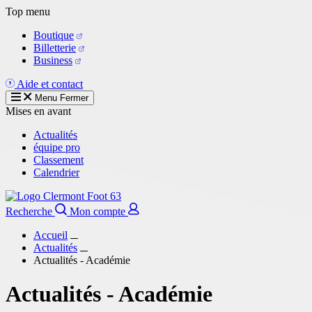
Aller
Top menu
au
Boutique
contenu
Billetterie
principal
Business
Aide et contact
Menu
Fermer
Mises en avant
Actualités
équipe pro
Classement
Calendrier
Recherche
Mon compte
Accueil
Actualités
Actualités - Académie
Actualités - Académie