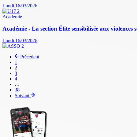
Lundi 16/03/2026
Académie
Académie - La section Élite sensibilisée aux violences s
Lundi 16/03/2026
Précédent
Page
1
Page
2
courante
Page
3
Page
4
…
Dernière
38
page
Suivant