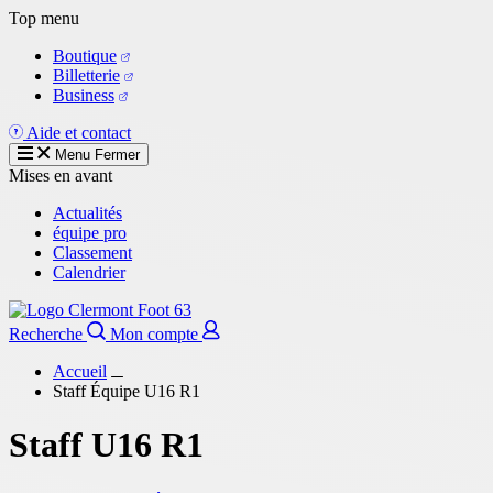
Aller
Top menu
au
Boutique
contenu
Billetterie
principal
Business
Aide et contact
Menu
Fermer
Mises en avant
Actualités
équipe pro
Classement
Calendrier
Recherche
Mon compte
Accueil
Staff Équipe U16 R1
Staff U16 R1